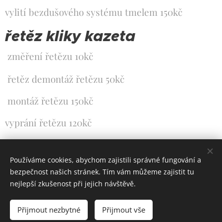
vylití bezdušového systému tmelem 150kč
řetěz kliky kazeta
změření řetězu 10kč
řetěz demontáž řetězu 50kč
montáž řetězu 150kč
vyprání řetězu 120kč
namazání řetězu olejem Motorex 40kč
Používáme cookies, abychom zajistili správné fungování a
výměna kazety nebo vícekolečka 150kč
bezpečnost našich stránek. Tím vám můžeme zajistit tu
nejlepší zkušenost při jejich návštěvě.
výměna klik 250kč
oprava závitu klik 300-500kč -(bez vložky , s
Přijmout nezbytné
Přijmout vše