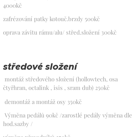
4000kč
zafrézování patky kotouč.brzdy 500kč
oprava závitu rámu/alu/ střed.složení 300kč
středové složení
montáž středového složení (hollowtech, osa
čtyřhran, octalink , isis , sram dub) 250kč
demontáž a montáž osy 350kč
Výměna pedálů 90kč /zarostlé pedály výměna dle
hod.sazby /